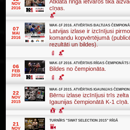
Atklātā ringa ietvaros tika aizv
NOV
cīņas.
2016
WAK-1F 2016. ATVĒRTAIS BALTIJAS ČEMPION
07
Latvijas izlase ir izcīnījusi pirmo
MAI
komandu kopvērtējumā (publicē
2016
rezultāti un bildes).
WAK-1F 2016. ATVĒRTAIS RĪGAS ČEMPIONĀTS
06
Bildes no čempionāta.
FEB
2016
WAK-1F 2015. ATVĒRTAIS IGAUNIJAS ČEMPIO
22
Bērnu izlase izcīnījusi trīs zel
NOV
Igaunijas čempionātā K-1 cīņā.
2015
TURNĪRS "SWAT SELECTION 2015" RĪGĀ
21
NOV