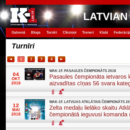
LATVIAN
Galvenā
Blogs
Turnīri
Cīkstoņi
Treneri
Klubi
Federācij
Turnīri
◄
1
2
3
4
►
WAK-1F. PASAULES ČEMPIONĀTS 2018
04
Pasaules čempionāta ietvaros 
OKT
aizvadītas cīņas 56 svara kateg
2018
WAK-1F. LATVIJAS ATKLĀTAIS ČEMPIONĀTS 20
12
Zelta medaļu lielāko skaitu Atklā
MAI
čempionātā ieguvusi komanda n
2018