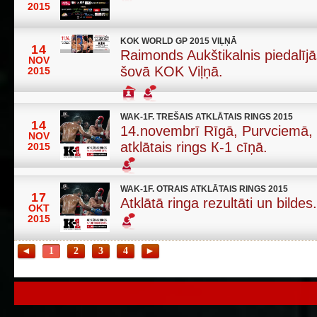
2015
KOK WORLD GP 2015 VIĻŅĀ
14
Raimonds Aukštikalnis piedalījā
NOV
šovā KOK Viļņā.
2015
WAK-1F. TREŠAIS ATKLĀTAIS RINGS 2015
14
14.novembrī Rīgā, Purvciemā, 
NOV
atklātais rings К-1 cīņā.
2015
WAK-1F. OTRAIS ATKLĀTAIS RINGS 2015
17
Atklātā ringa rezultāti un bildes.
OKT
2015
◄
1
2
3
4
►