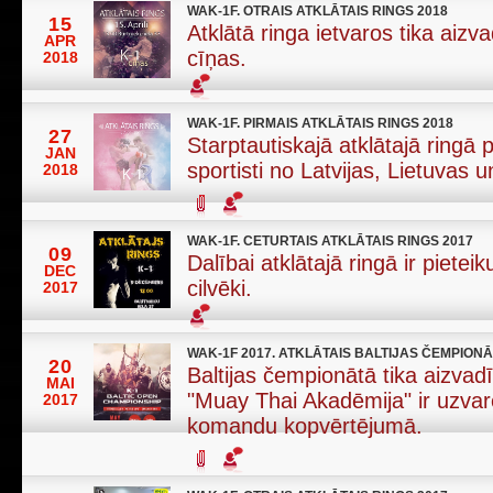
WAK-1F. OTRAIS ATKLĀTAIS RINGS 2018
15
Atklātā ringa ietvaros tika aizv
APR
cīņas.
2018
WAK-1F. PIRMAIS ATKLĀTAIS RINGS 2018
27
Starptautiskajā atklātajā ringā p
JAN
sportisti no Latvijas, Lietuvas u
2018
WAK-1F. CETURTAIS ATKLĀTAIS RINGS 2017
09
Dalībai atklātajā ringā ir pietei
DEC
cilvēki.
2017
WAK-1F 2017. ATKLĀTAIS BALTIJAS ČEMPIONĀ
20
Baltijas čempionātā tika aizvad
MAI
"Muay Thai Akadēmija" ir uzvar
2017
komandu kopvērtējumā.