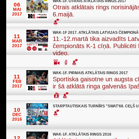
WAK-1F. OTRAIS ATKLĀTAIS RINGS 2017
06
Otrais atklātais rings norisināj
MAI
6.maijā.
2017
WAK-1F 2017. ATKLĀTAIS LATVIJAS ČEMPIONĀ
11
11.-12.martā tika aizvadīts Latv
MAR
čempionāts K-1 cīņā. Publicēti 
2017
video.
WAK-1F. PIRMAIS ATKLĀTAIS RINGS 2017
11
Sportiska gaisotne un augsta cī
FEB
ir šā atklātā ringa galvenās īpa
2017
STARPTAUTISKAIS TURNĪRS "SWAT'68. CEĻŠ U
10
DEC
2016
WAK-1F. ATKLĀTAIS RINGS 2016
12