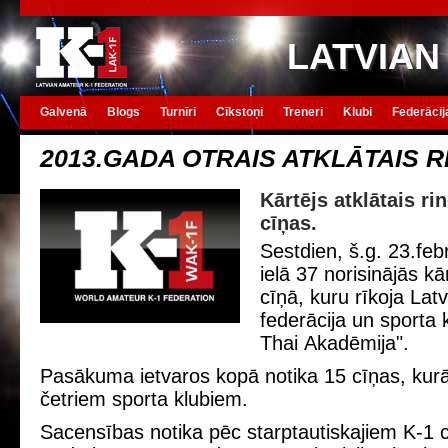
LATVIAN
Galvenā
Blogs
Turnīri
Cīkstoņi
Treneri
Klubi
Federācij
2013.GADA OTRAIS ATKLĀTAIS R
Kārtējs atklātais ri
cīņas.
Sestdien, š.g. 23.feb
ielā 37 norisinājās kā
cīņā, kuru rīkoja Lat
federācija un sporta
Thai Akadēmija".
Pasākuma ietvaros kopā notika 15 cīņas, kurās
četriem sporta klubiem.
Sacensības notika pēc starptautiskajiem K-1 