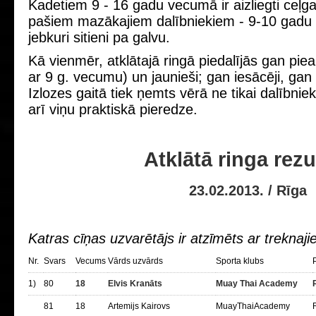
Kadetiem 9 - 16 gadu vecumā ir aizliegti ceļgaļ
pašiem mazākajiem dalībniekiem - 9-10 gadu ve
jebkuri sitieni pa galvu.
Kā vienmēr, atklātajā ringā piedalījās gan pie
ar 9 g. vecumu) un jaunieši; gan iesācēji, gan p
Izlozes gaitā tiek ņemts vērā ne tikai dalībni
arī viņu praktiskā pieredze.
Atklātā ringa rezu
23.02.2013. / Rīga
Katras cīņas uzvarētājs ir atzīmēts ar treknaj
Nr.
Svars
Vecums
Vārds uzvārds
Sporta klubs
P
1)
80
18
Elvis Kranāts
Muay Thai Academy
81
18
Artemijs Kairovs
MuayThaiAcademy