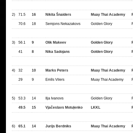
2)
71.5
16
Nikita Šnaiders
Muay Thai Academy
70.6
18
Semjons Nekazakovs
Golden Glory
3)
56.1
9
Olik Makeev
Golden Glory
41
8
Nika Sadojans
Golden Glory
4)
32
10
Marks Peters
Muay Thai Academy
29
9
Emīls Vilers
Muay Thai Academy
5)
53.3
14
Ilja Ivanovs
Golden Glory
49.5
15
Vjačeslavs Motuļenko
LKKL
6)
65.1
14
Jurijs Berdniks
Muay Thai Academy