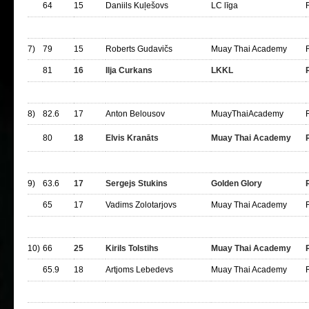
64
15
Daniils Kuļešovs
LC līga
7)
79
15
Roberts Gudavičs
Muay Thai Academy
81
16
Ilja Curkans
LKKL
8)
82.6
17
Anton Belousov
MuayThaiAcademy
80
18
Elvis Kranāts
Muay Thai Academy
9)
63.6
17
Sergejs Stukins
Golden Glory
65
17
Vadims Zolotarjovs
Muay Thai Academy
10)
66
25
Kirils Tolstihs
Muay Thai Academy
65.9
18
Artjoms Lebedevs
Muay Thai Academy