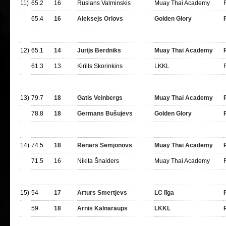
11)
65.2
16
Ruslans Valminskis
Muay Thai Academy
65.4
16
Aleksejs Orlovs
Golden Glory
12)
65.1
14
Jurijs Berdniks
Muay Thai Academy
61.3
13
Kirills Skorinkins
LKKL
13)
79.7
18
Gatis Veinbergs
Muay Thai Academy
78.8
18
Germans Bušujevs
Golden Glory
14)
74.5
18
Renārs Semjonovs
Muay Thai Academy
71.5
16
Nikita Šnaiders
Muay Thai Academy
15)
54
17
Arturs Smertjevs
LC līga
59
18
Arnis Kalnaraups
LKKL