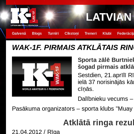
LATVIAN
Galvenā
Blogs
Turnīri
Cīkstoņi
Treneri
Klubi
Federācij
WAK-1F. PIRMAIS ATKLĀTAIS RIN
Sporta zālē Burtniek
šogad pirmais atklā
Sestdien, 21.aprīlī R
ielā 37 norisinājās kā
cīņās.
Dalībnieku vecums –
Pasākuma organizators – sporta klubs "Мuay 
Atklātā ringa rezul
21.04.2012 / Rīga