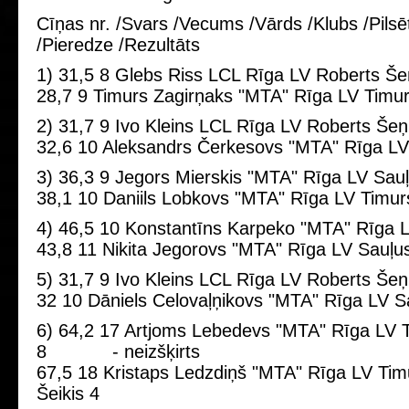
Cīņas nr. /Svars /Vecums /Vārds /Klubs /Pilsēt
/Pieredze /Rezultāts
1) 31,5 8 Glebs Riss LCL Rīga LV Roberts Še
28,7 9 Timurs Zagirņaks "MTA" Rīga LV Timur
2) 31,7 9 Ivo Kleins LCL Rīga LV Roberts Šeņ
32,6 10 Aleksandrs Čerkesovs "MTA" Rīga LV
3) 36,3 9 Jegors Mierskis "MTA" Rīga LV Sauļ
38,1 10 Daniils Lobkovs "MTA" Rīga LV Timur
4) 46,5 10 Konstantīns Karpeko "MTA" Rīga L
43,8 11 Nikita Jegorovs "MTA" Rīga LV Sauļus
5) 31,7 9 Ivo Kleins LCL Rīga LV Roberts Šeņ
32 10 Dāniels Celovaļņikovs "MTA" Rīga LV Sa
6) 64,2 17 Artjoms Lebedevs "MTA" Rīga LV 
8 - neizšķirts
67,5 18 Kristaps Ledzdiņš "MTA" Rīga LV Tim
Šeikis 4