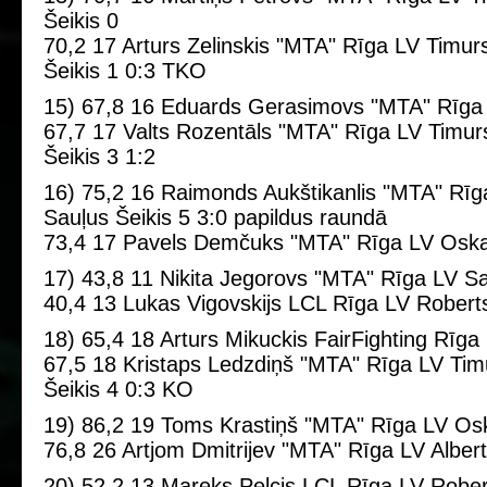
Šeikis 0
70,2 17 Arturs Zelinskis "MTA" Rīga LV Timur
Šeikis 1 0:3 TKO
15) 67,8 16 Eduards Gerasimovs "MTA" Rīga 
67,7 17 Valts Rozentāls "MTA" Rīga LV Timur
Šeikis 3 1:2
16) 75,2 16 Raimonds Aukštikanlis "MTA" Rīg
Sauļus Šeikis 5 3:0 papildus raundā
73,4 17 Pavels Demčuks "MTA" Rīga LV Oska
17) 43,8 11 Nikita Jegorovs "MTA" Rīga LV Sa
40,4 13 Lukas Vigovskijs LCL Rīga LV Robert
18) 65,4 18 Arturs Mikuckis FairFighting Rīga L
67,5 18 Kristaps Ledzdiņš "MTA" Rīga LV Tim
Šeikis 4 0:3 KO
19) 86,2 19 Toms Krastiņš "MTA" Rīga LV Osk
76,8 26 Artjom Dmitrijev "MTA" Rīga LV Alber
20) 52,2 13 Mareks Pelcis LCL Rīga LV R