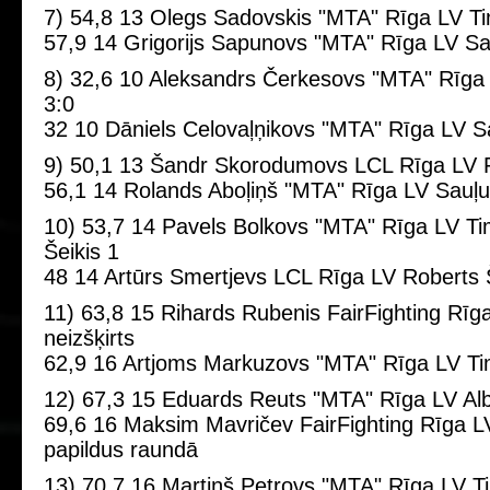
7) 54,8 13 Olegs Sadovskis "MTA" Rīga LV Ti
57,9 14 Grigorijs Sapunovs "MTA" Rīga LV Sa
8) 32,6 10 Aleksandrs Čerkesovs "MTA" Rīga 
3:0
32 10 Dāniels Celovaļņikovs "MTA" Rīga LV Sa
9) 50,1 13 Šandr Skorodumovs LCL Rīga LV 
56,1 14 Rolands Aboļiņš "MTA" Rīga LV Sauļus
10) 53,7 14 Pavels Bolkovs "MTA" Rīga LV Ti
Šeikis 1
48 14 Artūrs Smertjevs LCL Rīga LV Roberts 
11) 63,8 15 Rihards Rubenis FairFighting Rīga 
neizšķirts
62,9 16 Artjoms Markuzovs "MTA" Rīga LV Ti
12) 67,3 15 Eduards Reuts "MTA" Rīga LV Al
69,6 16 Maksim Mavričev FairFighting Rīga LV V
papildus raundā
13) 70,7 16 Martiņš Petrovs "MTA" Rīga LV T