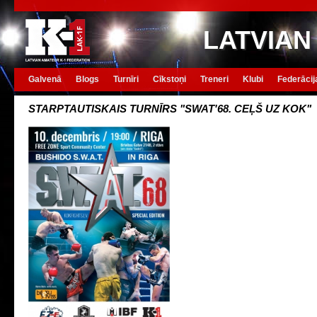
LATVIAN
Galvenā
Blogs
Turnīri
Cīkstoņi
Treneri
Klubi
Federācij
STARPTAUTISKAIS TURNĪRS "SWAT'68. CEĻŠ UZ KOK"