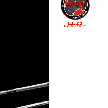
LCL (Light
Contact League)