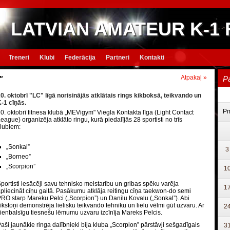
LATVIAN AMATEUR K-1
Treneri
Klubi
Federācija
Partneri
Kontakti
Atpakaļ »
"
P
0. oktobrī "LC" līgā norisinājās atklātais rings kikboksā, teikvando un
-1 cīņās.
P
0. oktobrī fitnesa klubā „MEVigym" Viegla Kontakta līgа (Light Contact
eague) organizēja atklāto ringu, kurā piedalījās 28 sportisti no trīs
lubiem:
„Sonkal”
3
„Borneo”
„Scorpion”
1
portisti iesācēji savu tehnisko meistarību un gribas spēku varēja
1
pliecināt cīņu gaitā. Pasākumu atklāja reitingu cīņa taekwon-do semi
RO starp Mareku Pelci („Scorpion”) un Danilu Kovalu („Sonkal”). Abi
īkstoņi demonstrēja lielisku teikvando tehniku un lielu vēlmi gūt uzvaru. Ar
2
ienbalsīgu tiesnešu lēmumu uzvaru izcīnīja Mareks Pelcis.
aši jaunākie ringa dalībnieki bija kluba „Scorpion” pārstāvji sešgadīgais
3