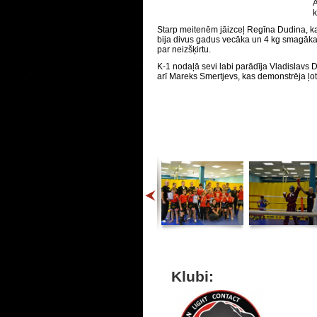
A
k
Starp meitenēm jāizceļ Regīna Dudina, k
bija divus gadus vecāka un 4 kg smagāka
par neizšķirtu.
K-1 nodaļā sevi labi parādīja Vladislavs D
arī Mareks Smertjevs, kas demonstrēja ļoti
Klubi: