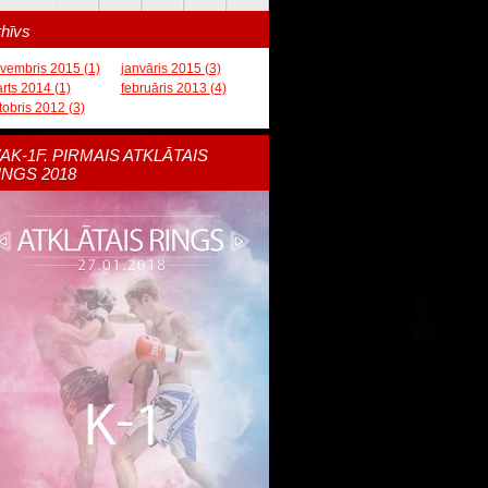
hīvs
vembris 2015
(1)
janvāris 2015
(3)
rts 2014
(1)
februāris 2013
(4)
tobris 2012
(3)
AK-1F. PIRMAIS ATKLĀTAIS
INGS 2018