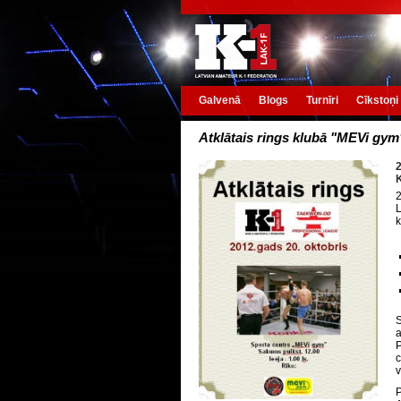
Galvenā
Blogs
Turnīri
Cīkstoņi
Atklātais rings klubā "MEVi gym
2
K
2
L
k
S
a
P
c
v
P