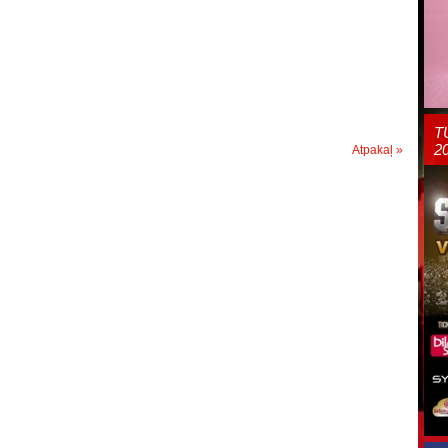
T
2
Atpakaļ »