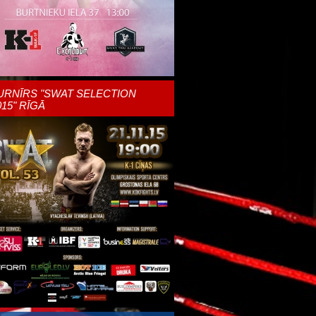
URNĪRS "SWAT SELECTION
015" RĪGĀ