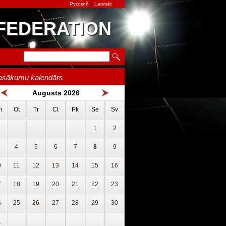
Русский
Latviski
 FEDERATION
asākumu kalendārs
Augusts 2026
m
Ot
Tr
Ct
Pk
Se
Sv
1
2
4
5
6
7
8
9
0
11
12
13
14
15
16
7
18
19
20
21
22
23
4
25
26
27
28
29
30
1