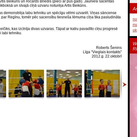
rtis Beikūns un Ričards Briedis (pieci ar pus gadi). Jaunieši sacentās
ikboksā un sīvajā cīņā uzvaru noturēja Artis Beikūns.
Ar
as demonstrēja labu tehniku un spēcīgu vēlmi uzvarēt. Viņas sāncense
 par Regīnu, tomēr pēc sacensību tiesneša lēmuma cīņa tika pasludināta
no
ma
eičiks, kas izcīnīja divas uzvaras. Tāpat ar katru pavadīto cīņu progresē
ok
 labi tehniku.
W
Roberts Šenins
R
Līga "Vieglais kontakts"
2012.g. 22.oktobrī