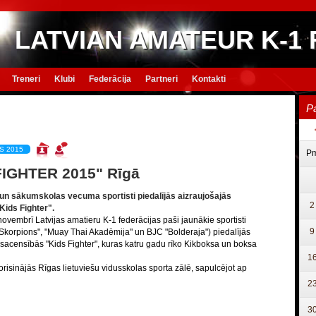
LATVIAN AMATEUR K-1
Treneri
Klubi
Federācija
Partneri
Kontakti
P
S 2015
P
FIGHTER 2015" Rīgā
un sākumskolas vecuma sportisti piedalījās aizraujošajās
2
ids Fighter".
vembrī Latvijas amatieru K-1 federācijas paši jaunākie sportisti
9
"Skorpions", "Muay Thai Akadēmija" un BJC "Bolderaja") piedalījās
 sacensībās "Kids Fighter", kuras katru gadu rīko Kikboksa un boksa
1
isinājās Rīgas lietuviešu vidusskolas sporta zālē, sapulcējot ap
2
3