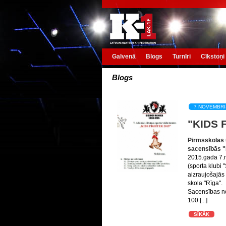
Galvenā
Blogs
Turnīri
Cīkstoņi
Blogs
7 NOVEMBRI
"KIDS 
Pirmsskolas 
sacensībās "K
2015.gada 7.no
(sporta klubi 
aizraujošajās
skola "Rīga".
Sacensības nor
100 [...]
SĪKĀK