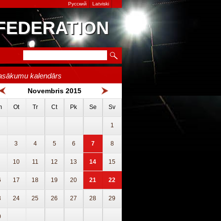
Русский
Latviski
 FEDERATION
asākumu kalendārs
Novembris 2015
m
Ot
Tr
Ct
Pk
Se
Sv
1
3
4
5
6
7
8
10
11
12
13
14
15
6
17
18
19
20
21
22
3
24
25
26
27
28
29
0