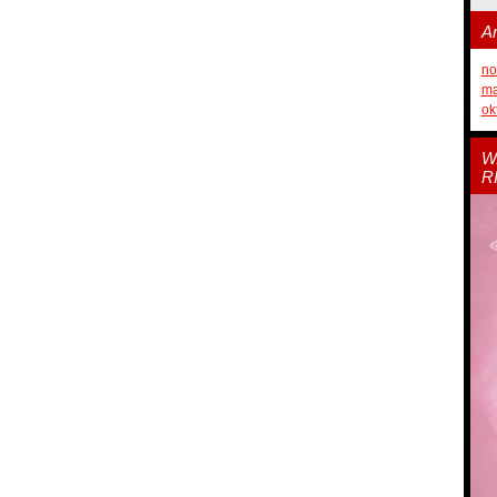
Ar
no
ma
ok
W
R