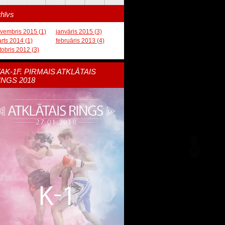
hīvs
vembris 2015
(1)
janvāris 2015
(3)
rts 2014
(1)
februāris 2013
(4)
tobris 2012
(3)
AK-1F. PIRMAIS ATKLĀTAIS
INGS 2018